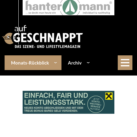
Über uns
Events
Kulinarik
Lifestyle
Freizeit
Monats-Rückblick
Archiv