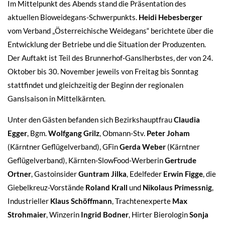
Im Mittelpunkt des Abends stand die Präsentation des
aktuellen Bioweidegans-Schwerpunkts.
Heidi Hebesberger
vom Verband „Österreichische Weidegans“ berichtete über die
Entwicklung der Betriebe und die Situation der Produzenten.
Der Auftakt ist Teil des Brunnerhof-Ganslherbstes, der von 24.
Oktober bis 30. November jeweils von Freitag bis Sonntag
stattfindet und gleichzeitig der Beginn der regionalen
Ganslsaison in Mittelkärnten.
Unter den Gästen befanden sich Bezirkshauptfrau
Claudia
Egger
, Bgm.
Wolfgang Grilz
, Obmann-Stv.
Peter Joham
(Kärntner Geflügelverband), GFin
Gerda Weber
(Kärntner
Geflügelverband), Kärnten-SlowFood-Werberin
Gertrude
Ortner
, Gastoinsider
Guntram Jilka
, Edelfeder
Erwin Figge
, die
Giebelkreuz-Vorstände
Roland Krall
und
Nikolaus Primessnig
,
Industrieller
Klaus Schöffmann
, Trachtenexperte
Max
Strohmaier
, Winzerin
Ingrid Bodner
, Hirter Bierologin
Sonja