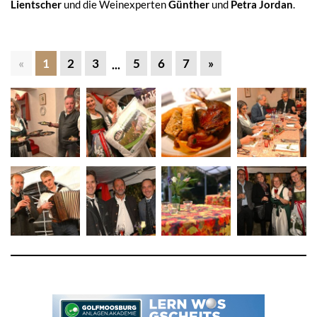
Lientscher
und die Weinexperten
Günther
und
Petra Jordan
.
«
1
2
3
5
6
7
»
...