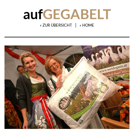
auf
GEGABELT
|
« ZUR ÜBERSICHT
« HOME