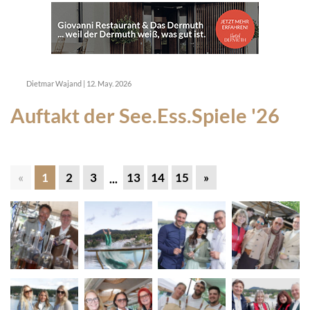
Dietmar Wajand
|
12. May. 2026
Auftakt der See.Ess.Spiele '26
«
1
2
3
13
14
15
»
...