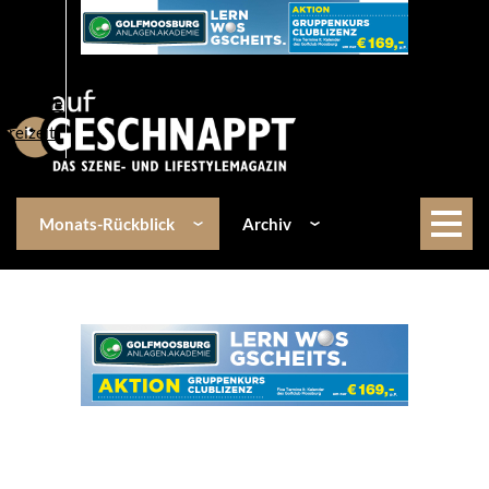
Über uns
Events
Kulinarik
Lifestyle
Freizeit
Monats-Rückblick
Archiv