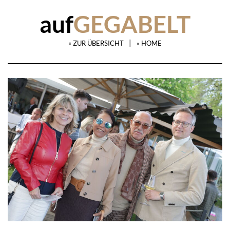
auf
GEGABELT
|
« ZUR ÜBERSICHT
« HOME