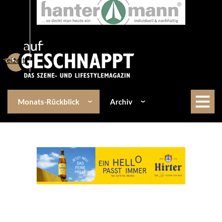
Über uns
Events
Kulinarik
Lifestyle
Freizeit
Monats-Rückblick
Archiv