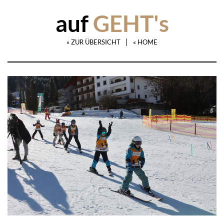
auf
GEHT's
|
« ZUR ÜBERSICHT
« HOME