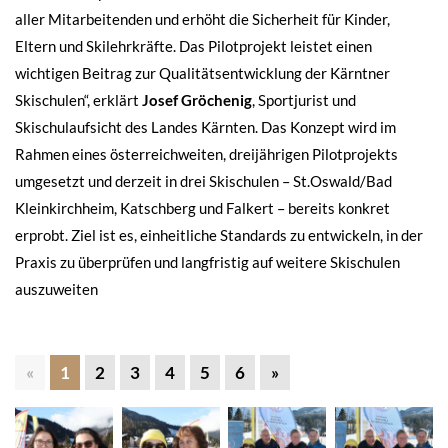
aller Mitarbeitenden und erhöht die Sicherheit für Kinder,
Eltern und Skilehrkräfte. Das Pilotprojekt leistet einen
wichtigen Beitrag zur Qualitätsentwicklung der Kärntner
Skischulen“, erklärt
Josef Gröchenig
, Sportjurist und
Skischulaufsicht des Landes Kärnten. Das Konzept wird im
Rahmen eines österreichweiten, dreijährigen Pilotprojekts
umgesetzt und derzeit in drei Skischulen – St.Oswald/Bad
Kleinkirchheim, Katschberg und Falkert – bereits konkret
erprobt. Ziel ist es, einheitliche Standards zu entwickeln, in der
Praxis zu überprüfen und langfristig auf weitere Skischulen
auszuweiten
«
1
2
3
4
5
6
»