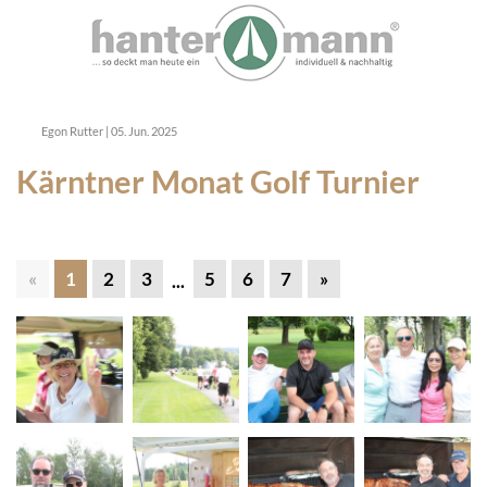
Egon Rutter
|
05. Jun. 2025
Kärntner Monat Golf Turnier
«
1
2
3
5
6
7
»
...