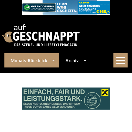
Über uns
Events
Kulinarik
Lifestyle
Freizeit
Monats-Rückblick
Archiv