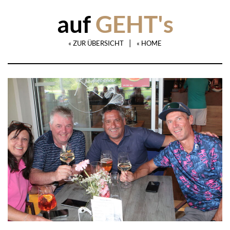
auf
GEHT's
|
« ZUR ÜBERSICHT
« HOME