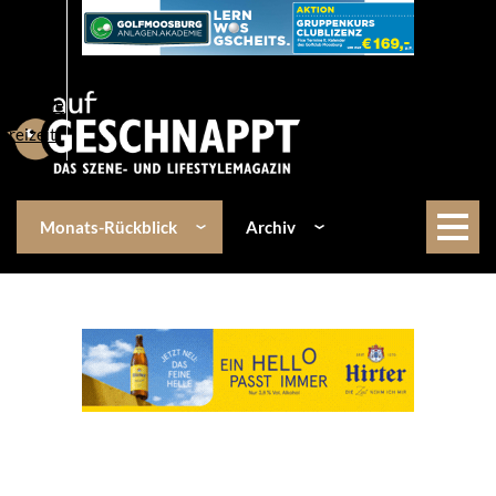
Über uns
Events
Kulinarik
Lifestyle
Freizeit
Monats-Rückblick
Archiv