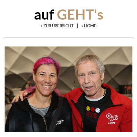
auf
GEHT's
|
« ZUR ÜBERSICHT
« HOME