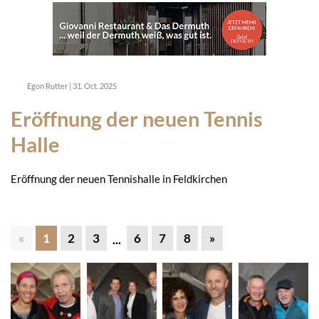
Egon Rutter
|
31. Oct. 2025
Eröffnung der neuen Tennis
Halle
Eröffnung der neuen Tennishalle in Feldkirchen
«
1
2
3
6
7
8
»
...