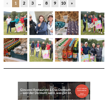
«
1
2
3
8
9
10
»
...