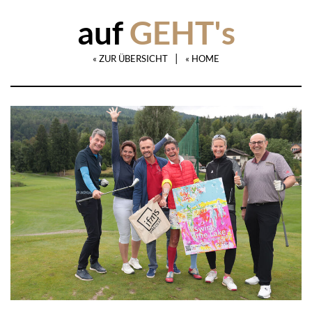
auf
GEHT's
|
« ZUR ÜBERSICHT
« HOME