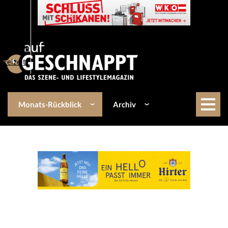
Über uns
Events
Kulinarik
Lifestyle
Freizeit
Monats-Rückblick
Archiv