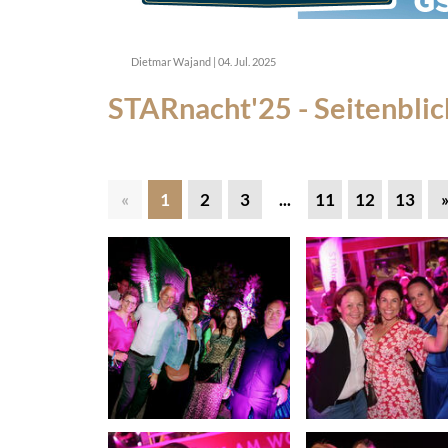
Dietmar Wajand
|
04. Jul. 2025
STARnacht'25 - Seitenblic
«
1
2
3
...
11
12
13