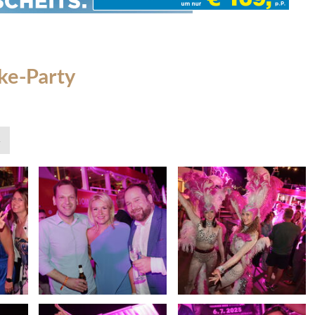
ke-Party
»