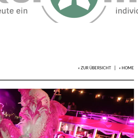
|
« ZUR ÜBERSICHT
« HOME