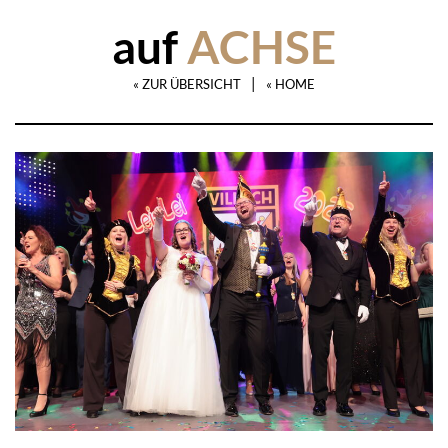
auf
ACHSE
|
« ZUR ÜBERSICHT
« HOME