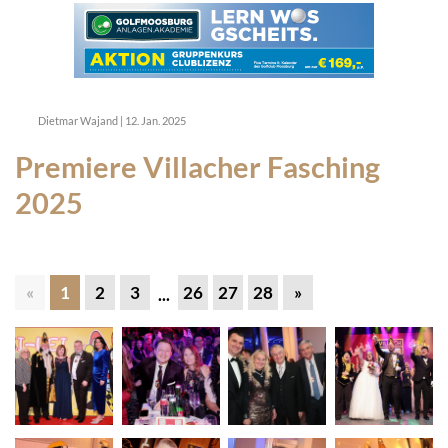
Dietmar Wajand
|
12. Jan. 2025
Premiere Villacher Fasching
2025
«
1
2
3
26
27
28
»
...