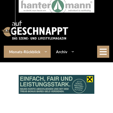
Über uns
Events
Kulinarik
Lifestyle
Freizeit
Monats-Rückblick
Archiv