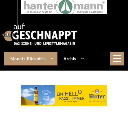
Über uns
Events
Kulinarik
Lifestyle
Freizeit
Monats-Rückblick
Archiv