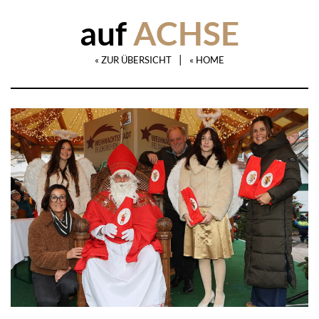
auf
ACHSE
|
« ZUR ÜBERSICHT
« HOME