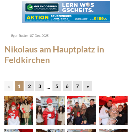
Egon Rutter
|
07. Dec. 2025
Nikolaus am Hauptplatz in
Feldkirchen
«
1
2
3
5
6
7
»
...