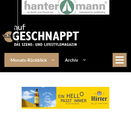
Über uns
Events
Kulinarik
Lifestyle
Freizeit
Monats-Rückblick
Archiv