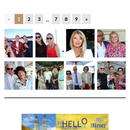
«
1
2
3
7
8
9
»
...