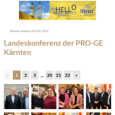
Dietmar Wajand
|
03. Mar. 2023
Landeskonferenz der PRO-GE
Kärnten
«
1
2
3
20
21
22
»
...