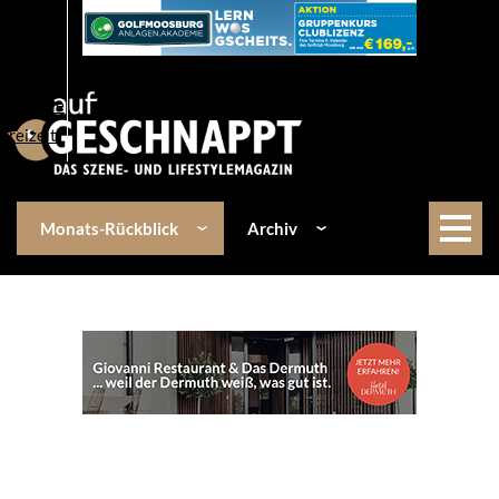
Über uns
Events
Kulinarik
Lifestyle
Freizeit
Monats-Rückblick
Archiv