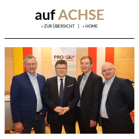
auf
ACHSE
|
« ZUR ÜBERSICHT
« HOME