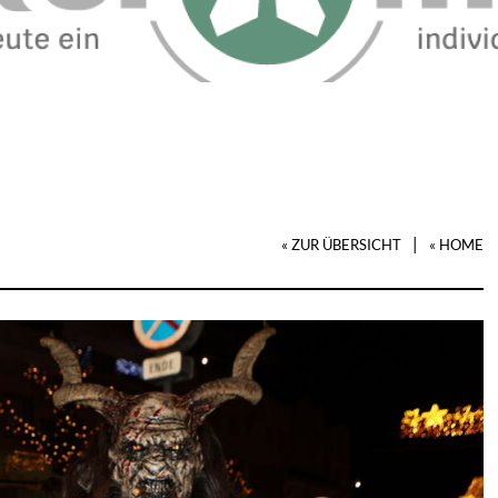
|
« ZUR ÜBERSICHT
« HOME