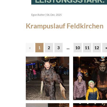
Egon Rutter
|
06. Dec. 2025
Krampuslauf Feldkirchen
«
1
2
3
...
10
11
12