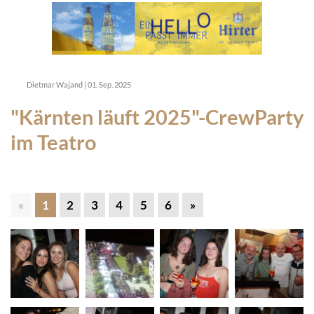
Dietmar Wajand
|
01. Sep. 2025
"Kärnten läuft 2025"-CrewParty
im Teatro
«
1
2
3
4
5
6
»