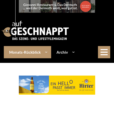
Über uns
Events
Kulinarik
Lifestyle
Freizeit
Monats-Rückblick
Archiv