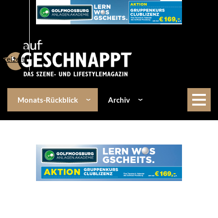
Über uns
Events
Kulinarik
Lifestyle
Freizeit
Monats-Rückblick
Archiv