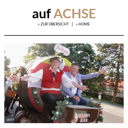
auf
ACHSE
|
« ZUR ÜBERSICHT
« HOME