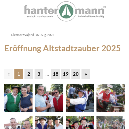
Dietmar Wajand
|
07. Aug. 2025
Eröffnung Altstadtzauber 2025
«
1
2
3
18
19
20
»
...