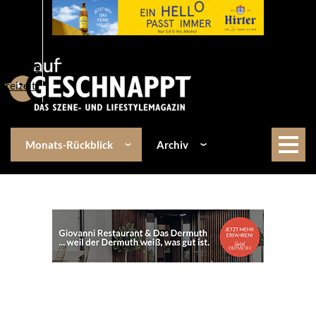
Über uns
Events
Kulinarik
Lifestyle
Freizeit
Monats-Rückblick
Archiv