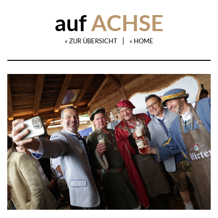
auf
ACHSE
|
« ZUR ÜBERSICHT
« HOME