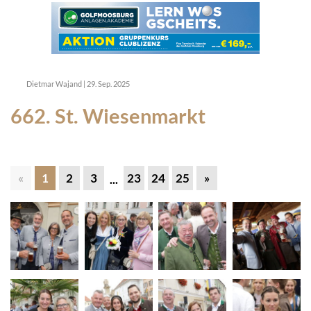
Dietmar Wajand
|
29. Sep. 2025
662. St. Wiesenmarkt
«
1
2
3
23
24
25
»
...