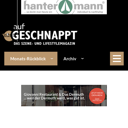
Über uns
Events
Kulinarik
Lifestyle
Freizeit
Monats-Rückblick
Archiv