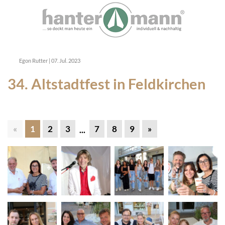
Egon Rutter
|
07. Jul. 2023
34. Altstadtfest in Feldkirchen
«
1
2
3
7
8
9
»
...