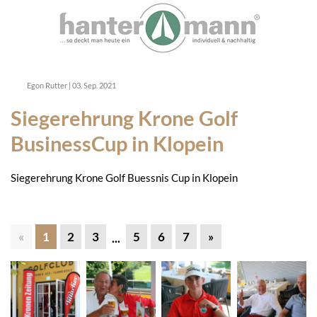
Egon Rutter
|
03. Sep. 2021
Siegerehrung Krone Golf
BusinessCup in Klopein
Siegerehrung Krone Golf Buessnis Cup in Klopein
«
1
2
3
5
6
7
»
...