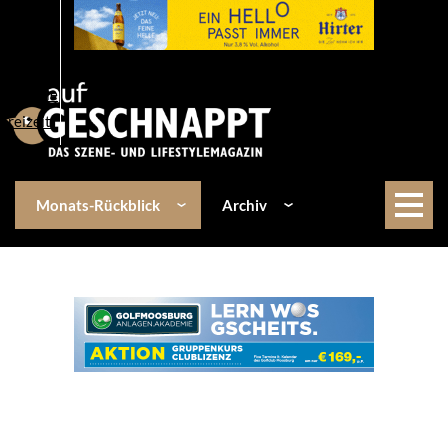
Über uns
Events
Kulinarik
Lifestyle
Freizeit
Monats-Rückblick
Archiv