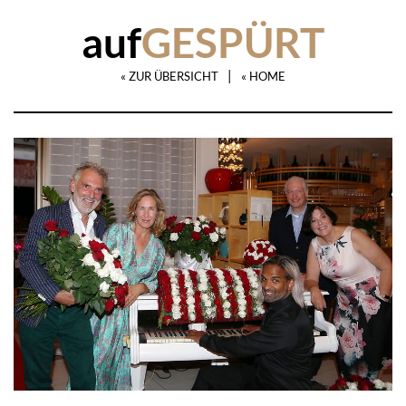
auf
GESPÜRT
|
« ZUR ÜBERSICHT
« HOME