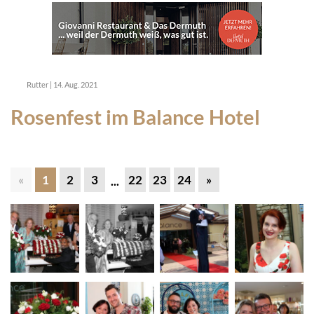
Rutter
|
14. Aug. 2021
Rosenfest im Balance Hotel
«
1
2
3
22
23
24
»
...