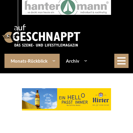
Über uns
Events
Kulinarik
Lifestyle
Freizeit
Monats-Rückblick
Archiv