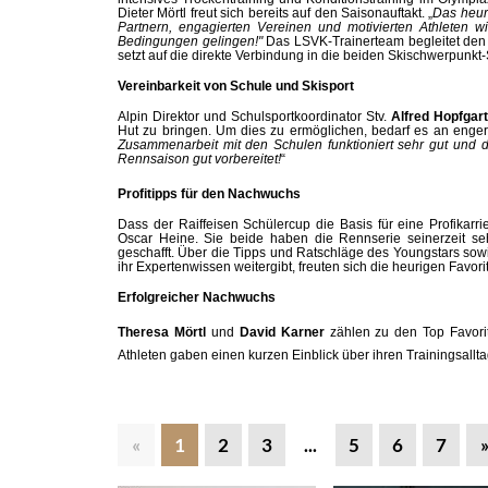
Dieter Mörtl freut sich bereits auf den Saisonauftakt.
„
Das heur
Partnern, engagierten Vereinen und motivierten Athleten 
Bedingungen gelingen!"
Das LSVK-Trainerteam begleitet den 
setzt auf die direkte Verbindung in die beiden Skischwerpunk
Vereinbarkeit von Schule und Skisport
Alpin Direktor und Schulsportkoordinator Stv.
Alfred Hopfgar
Hut zu bringen. Um dies zu ermöglichen, bedarf es an enger
Zusammenarbeit mit den Schulen funktioniert sehr gut und d
Rennsaison gut vorbereitet!
“
Profitipps für den Nachwuchs
Dass der Raiffeisen Schülercup die Basis für eine Profika
Oscar Heine. Sie beide haben die Rennserie seinerzeit seh
geschafft. Über die Tipps und Ratschläge des Youngstars sowi
ihr Expertenwissen weitergibt, freuten sich die heurigen Favor
Erfolgreicher Nachwuchs
Theresa Mörtl
und
David Karner
zählen zu den Top Favori
Athleten gaben einen kurzen Einblick über ihren Trainingsall
«
1
2
3
...
5
6
7