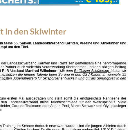
t in den Skiwinter
e in seine 55. Saison. Landesskiverband Kärnten, Vereine und Athletinnen und
mpf um den Titel.
en der Landesskiverband Kärnten und Raiffeisen gemeinsam eine hervorragende
icher Partner auch weiterhin Verantwortung übernehmen und den nötigen Beitrag
ont RLB-Vorstand
Manfred Wilhelmer
.
„Mit dem
Raiffeisen Schülercup
bieten wir
unterstützen die jungen Talente beim Sprung in den ÖSV-Kader. In nunmehr 55
igsten Jugendbewerb für Skisportler entwickeln und gilt als Sprungbrett in den
um ersten Mal ausgetragen und stellt somit die erfolgreichste Rennserie der
r den Landesskiverband diese Talenteschmiede für den Weltcupzirkus. Viele
önfelder, Carmen Thalmann oder Adrian Pertl, Marco Schwarz und Olympiasieger
en
as Training im Schnee dadurch erschwert wurde, sind die jungen Athleten durch
azentrum Kärnten bestens für die neue Rennsaison vorbereitet. LSVK-Präsident