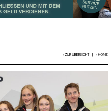
|
« ZUR ÜBERSICHT
« HOME