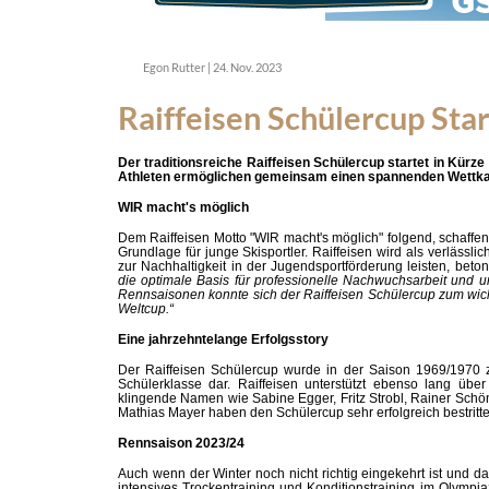
Egon Rutter
|
24. Nov. 2023
Raiffeisen Schülercup Star
Der traditionsreiche Raiffeisen Schülercup startet in Kürz
Athleten ermöglichen gemeinsam einen spannenden Wettka
WIR macht's möglich
Dem Raiffeisen Motto "WIR macht's möglich" folgend, schaff
Grundlage für junge Skisportler.
Raiffeisen wird als verlässl
zur Nachhaltigkeit in der Jugendsportförderung leisten, bet
die optimale Basis für professionelle Nachwuchsarbeit und 
Rennsaisonen konnte sich der Raiffeisen Schülercup zum wicht
Weltcup.“
Eine jahrzehntelange Erfolgsstory
Der Raiffeisen Schülercup wurde in der Saison 1969/1970 z
Schülerklasse dar. Raiffeisen unterstützt ebenso lang übe
klingende Namen wie Sabine Egger, Fritz Strobl, Rainer Sch
Mathias Mayer haben den Schülercup sehr erfolgreich bestritt
Rennsaison 2023/24
Auch wenn der Winter noch nicht richtig eingekehrt ist und d
intensives Trockentraining und Konditionstraining im Olympi