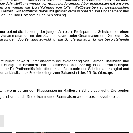
ige Jahr stellt uns wieder vor Herausforderungen. Aber gemeinsam mit unseren
wird uns wieder die Durchführung von tollen Wettbewerben zu bestmöglichen
Kärnten Skinachwuchs dabei mit größter Professionalität und Engagement und
t-Schulen Bad Hofgastein und Schladming.
tner
betont die Leistung der jungen Athleten, Profisport und Schule unter einen
 Zusammenarbeit mit den Schulen sowie guter Organisation und Struktur. „
Die
ie jungen Sportler sind sowohl für die Schule als auch für die bevorstehende
rriere bildet, beweist unter anderem der Werdegang von Carmen Thalmann und
r erfolgreich bestritten und anschließend den Sprung in den Profi-Schisport
e der Ex-Profirennläuferin, die nun als Betreuerin des Schülerkaders agiert und
iten anlässlich des Fotoshootings zum Saisonstart des 55. Schülercups.
ten, wenn es um den Klassensieg im Raiffeisen Schülercup geht. Die beiden
tag und sind auch für die kommende Rennsaison wieder bestens vorbereitet.
»