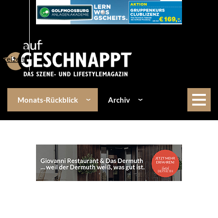
Über uns
Events
Kulinarik
Lifestyle
Freizeit
Monats-Rückblick
Archiv