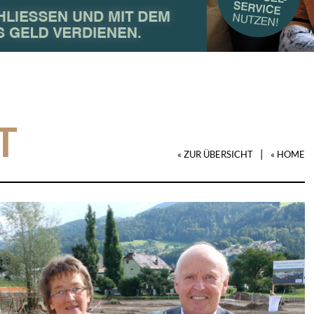
T
|
« ZUR ÜBERSICHT
« HOME