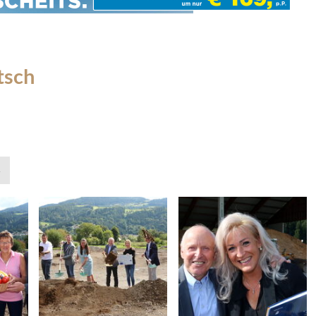
tsch
»