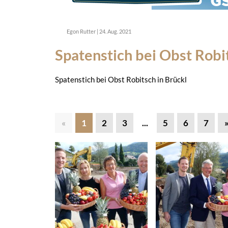
Egon Rutter
|
24. Aug. 2021
Spatenstich bei Obst Robi
Spatenstich bei Obst Robitsch in Brückl
«
1
2
3
...
5
6
7