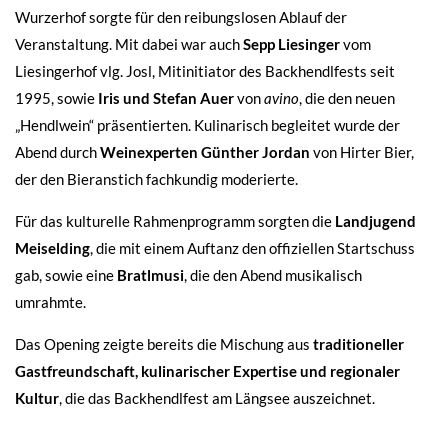
Wurzerhof sorgte für den reibungslosen Ablauf der
Veranstaltung. Mit dabei war auch
Sepp Liesinger
vom
Liesingerhof vlg. Josl, Mitinitiator des Backhendlfests seit
1995, sowie
Iris und Stefan Auer
von
avino
, die den neuen
„Hendlwein“ präsentierten. Kulinarisch begleitet wurde der
Abend durch
Weinexperten Günther Jordan
von Hirter Bier,
der den Bieranstich fachkundig moderierte.
Für das kulturelle Rahmenprogramm sorgten die
Landjugend
Meiselding
, die mit einem Auftanz den offiziellen Startschuss
gab, sowie eine
Bratlmusi
, die den Abend musikalisch
umrahmte.
Das Opening zeigte bereits die Mischung aus
traditioneller
Gastfreundschaft, kulinarischer Expertise und regionaler
Kultur
, die das Backhendlfest am Längsee auszeichnet.