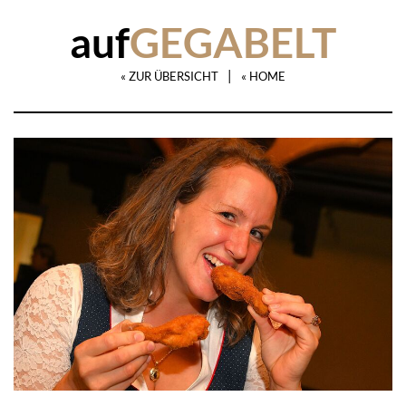
auf
GEGABELT
|
« ZUR ÜBERSICHT
« HOME