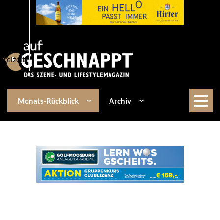
Über uns
Events
Kulinarik
Lifestyle
Freizeit
Monats-Rückblick
Archiv