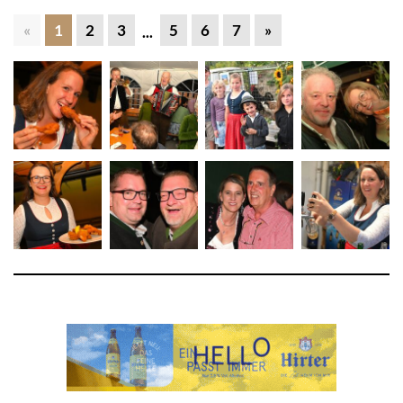
«
1
2
3
5
6
7
»
...