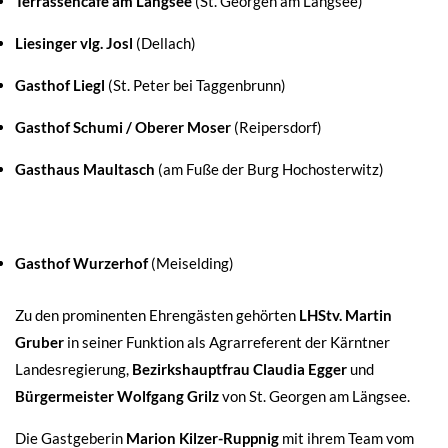
Terrassencafé am Längsee
(St. Georgen am Längsee)
Liesinger vlg. Josl
(Dellach)
Gasthof Liegl
(St. Peter bei Taggenbrunn)
Gasthof Schumi / Oberer Moser
(Reipersdorf)
Gasthaus Maultasch
(am Fuße der Burg Hochosterwitz)
Gasthof Wurzerhof
(Meiselding)
Zu den prominenten Ehrengästen gehörten
LHStv. Martin
Gruber
in seiner Funktion als Agrarreferent der Kärntner
Landesregierung,
Bezirkshauptfrau Claudia Egger
und
Bürgermeister Wolfgang Grilz
von St. Georgen am Längsee.
Die Gastgeberin
Marion Kilzer-Ruppnig
mit ihrem Team vom