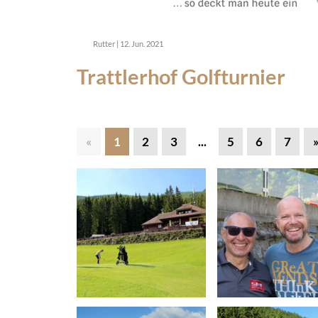
Rutter
|
12. Jun. 2021
Trattlerhof Golfturnier
«
1
2
3
...
5
6
7