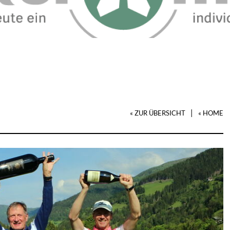
|
« ZUR ÜBERSICHT
« HOME