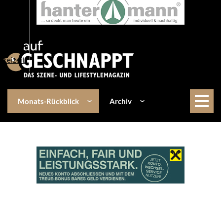
Über uns
Events
Kulinarik
Lifestyle
Freizeit
Monats-Rückblick
Archiv