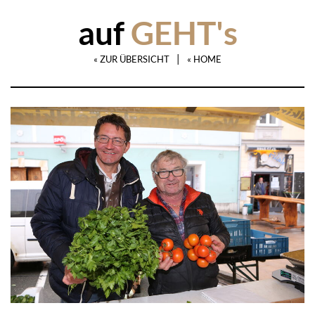
auf
GEHT's
|
« ZUR ÜBERSICHT
« HOME