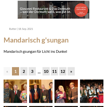
Rutter
|
18. Sep. 2021
Mandarisch g'sungan
Mandarisch gsungan für Licht ins Dunkel
«
1
2
3
10
11
12
»
...