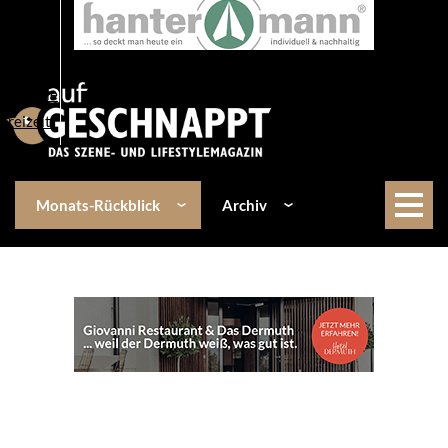
Über uns
Events
Kulinarik
Lifestyle
Freizeit
Monats-Rückblick
Archiv