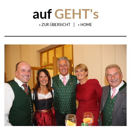
auf
GEHT's
|
« ZUR ÜBERSICHT
« HOME