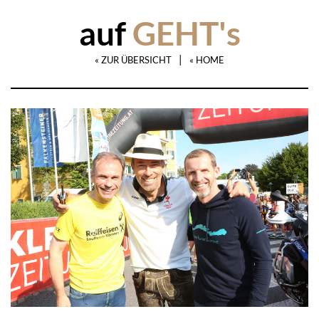
auf
GEHT's
|
« ZUR ÜBERSICHT
« HOME