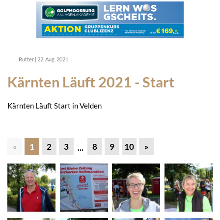
Rutter
|
22. Aug. 2021
Kärnten Läuft 2021 - Start
Kärnten Läuft Start in Velden
«
1
2
3
8
9
10
»
...