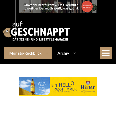
Über uns
Events
Kulinarik
Lifestyle
Freizeit
Monats-Rückblick
Archiv