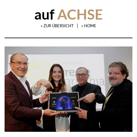
auf
ACHSE
|
« ZUR ÜBERSICHT
« HOME