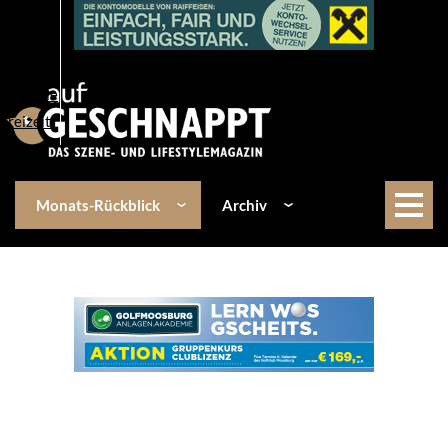
Über uns
Events
Kulinarik
Lifestyle
Freizeit
Monats-Rückblick
Archiv