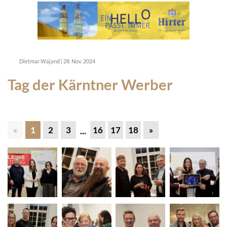
Dietmar Wajand
|
28. Nov. 2024
Tag der Kärntner Werber
«
1
2
3
16
17
18
»
...