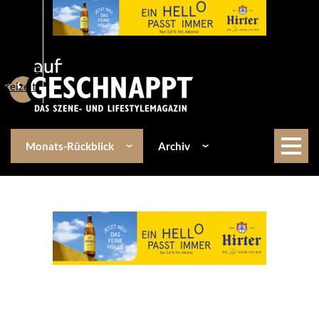
Über uns
Events
Kulinarik
Lifestyle
Freizeit
Monats-Rückblick
Archiv