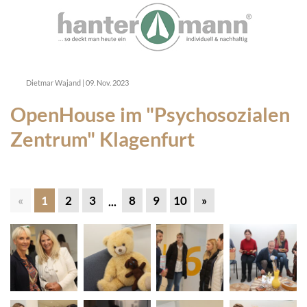
Dietmar Wajand
|
09. Nov. 2023
OpenHouse im "Psychosozialen
Zentrum" Klagenfurt
«
1
2
3
8
9
10
»
...