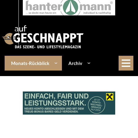
Über uns
Events
Kulinarik
Lifestyle
Freizeit
Monats-Rückblick
Archiv