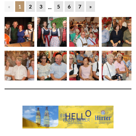
«
1
2
3
5
6
7
»
...