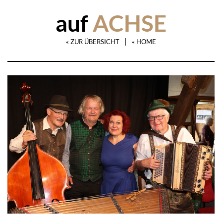
auf
ACHSE
|
« ZUR ÜBERSICHT
« HOME