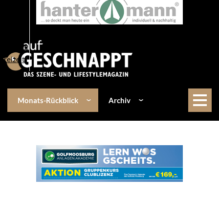
Über uns
Events
Kulinarik
Lifestyle
Freizeit
Monats-Rückblick
Archiv