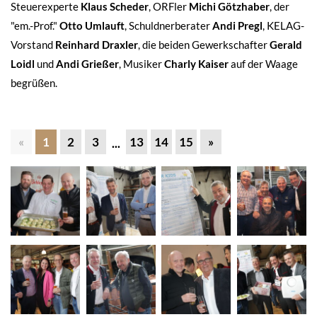
Steuerexperte
Klaus Scheder
, ORFler
Michi Götzhaber
, der
"em.-Prof."
Otto Umlauft
, Schuldnerberater
Andi Pregl
, KELAG-
Vorstand
Reinhard Draxler
, die beiden Gewerkschafter
Gerald
Loidl
und
Andi Grießer
, Musiker
Charly Kaiser
auf der Waage
begrüßen.
«
1
2
3
13
14
15
»
...