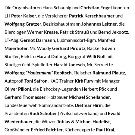
Die Organisatoren Hans Schaunig und
Christian Engel
konnten
LH
Peter Kaiser
, die Versicherer
Patrick Kerschbaumer
und
Wolfgang Gratzer
, Bezirkshauptmann
Johannes Leitner
, die
Bierologen
Werner Kresse, Patrick Strauß
und
Bernd Jekootz
,
LT-Abg.
Gernot Darmann
, Ludmannsdorf-Bgm.
Manfred
Maierhofer
, Mr. Woody
Gerhard Piroutz
, Bäcker
Edwin
Storfer
, Elektro
Harald Dullnig
, Burggraf
Willi Noll
mit
Stadtgerücht-Spielleiter
Harald Janesch
, Mr. Serviette
Wolfgang
"Hantermann"
Repitsch
, Fleischer
Raimund Plautz
,
Autoprofi
Toni Safron
, KAC-Trainer
Kirk Fury
mit Manager
Oliver Pilloni
, die Eishockey-Legenden
Herbert Pöck
und
Gerhard Thomasser
, Holzbauer
Michael Schellander
,
Landesfeuerwehrkommandant-Stv.
Dietmar Hirm
, die
Präsidenten
Rudi Schober
(Zivilschutzverband) und
Ewald
Wiedenbauer
, die Winzer
Tobias & Michael Hudelist
,
Großhändler
Erfried Feichter
, Küchenexperte
Paul Kral
,