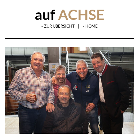
auf
ACHSE
|
« ZUR ÜBERSICHT
« HOME