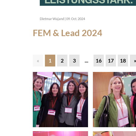
Dietmar Wajand
|
09. Oct. 2024
FEM & Lead 2024
«
1
2
3
...
16
17
18