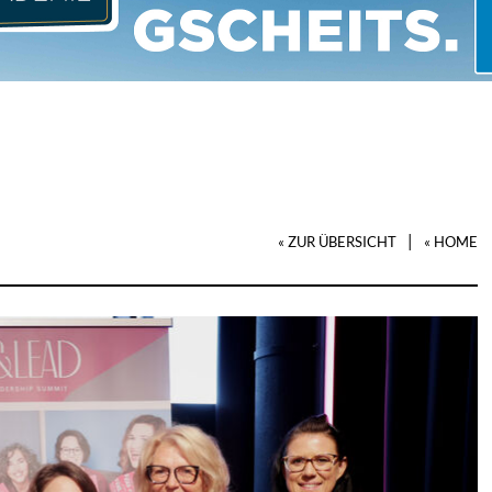
|
« ZUR ÜBERSICHT
« HOME