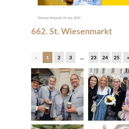
Dietmar Wajand
|
29. Sep. 2025
662. St. Wiesenmarkt
«
1
2
3
...
23
24
25