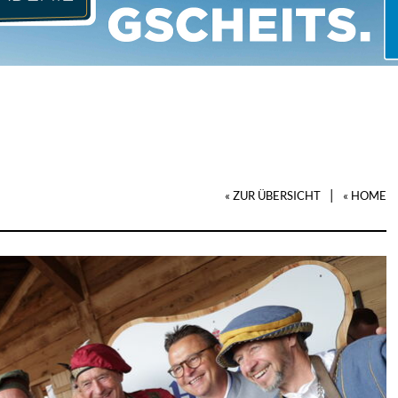
|
« ZUR ÜBERSICHT
« HOME