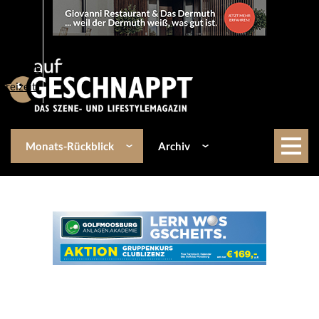
Über uns
Events
Kulinarik
Lifestyle
Freizeit
Monats-Rückblick
Archiv