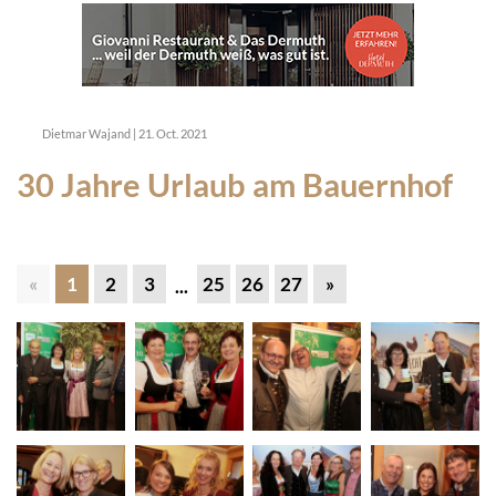
Dietmar Wajand
|
21. Oct. 2021
30 Jahre Urlaub am Bauernhof
«
1
2
3
25
26
27
»
...