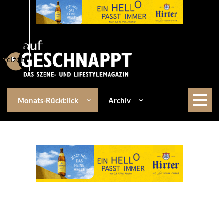
Über uns
Events
Kulinarik
Lifestyle
Freizeit
Monats-Rückblick
Archiv