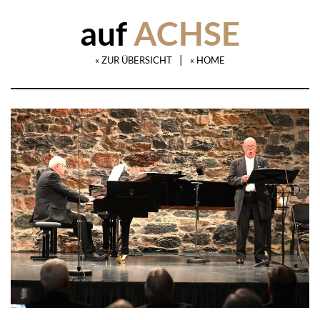
auf
ACHSE
|
« ZUR ÜBERSICHT
« HOME