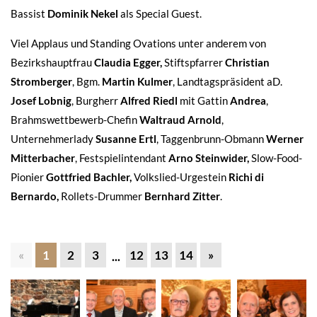
Bassist
Dominik Nekel
als Special Guest.
Viel Applaus und Standing Ovations unter anderem von
Bezirkshauptfrau
Claudia Egger,
Stiftspfarrer
Christian
Stromberger
, Bgm.
Martin Kulmer
, Landtagspräsident aD.
Josef Lobnig
, Burgherr
Alfred Riedl
mit Gattin
Andrea
,
Brahmswettbewerb-Chefin
Waltraud Arnold
,
Unternehmerlady
Susanne Ertl
, Taggenbrunn-Obmann
Werner
Mitterbacher
, Festspielintendant
Arno Steinwider,
Slow-Food-
Pionier
Gottfried Bachler,
Volkslied-Urgestein
Richi di
Bernardo,
Rollets-Drummer
Bernhard Zitter
.
«
1
2
3
12
13
14
»
...